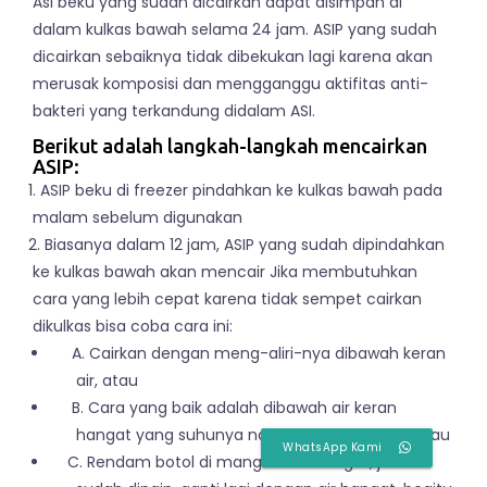
Asi beku yang sudah dicairkan dapat disimpan di
dalam kulkas bawah selama 24 jam. ASIP yang sudah
dicairkan sebaiknya tidak dibekukan lagi karena akan
merusak komposisi dan mengganggu aktifitas anti-
bakteri yang terkandung didalam ASI.
Berikut adalah langkah-langkah mencairkan
ASIP:
1. ASIP beku di freezer pindahkan ke kulkas bawah pada
malam sebelum digunakan
2. Biasanya dalam 12 jam, ASIP yang sudah dipindahkan
ke kulkas bawah akan mencair Jika membutuhkan
cara yang lebih cepat karena tidak sempet cairkan
dikulkas bisa coba cara ini:
A. Cairkan dengan meng-aliri-nya dibawah keran
air, atau
B. Cara yang baik adalah dibawah air keran
hangat yang suhunya naik secara perlahan, atau
WhatsApp Kami
C. Rendam botol di mangkuk air hangat, jika air