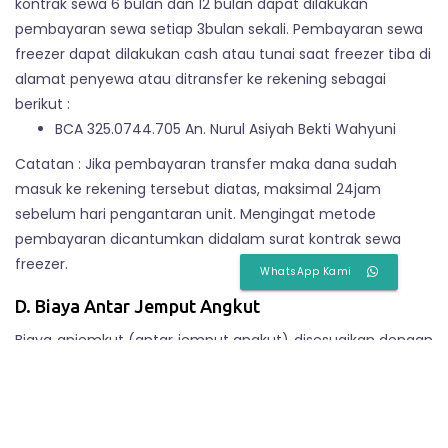
kontrak sewa 6 bulan dan 12 bulan dapat dilakukan
pembayaran sewa setiap 3bulan sekali. Pembayaran sewa
freezer dapat dilakukan cash atau tunai saat freezer tiba di
alamat penyewa atau ditransfer ke rekening sebagai
berikut :
BCA 325.0744.705 An. Nurul Asiyah Bekti Wahyuni
Catatan : Jika pembayaran transfer maka dana sudah
masuk ke rekening tersebut diatas, maksimal 24jam
sebelum hari pengantaran unit. Mengingat metode
pembayaran dicantumkan didalam surat kontrak sewa
freezer.
WhatsApp Kami
D. Biaya Antar Jemput Angkut
Biaya anjemkut (antar jemput angkut) disesuaikan dengan
jarak alamat pelanggan dari lokasi gudang kami.
Tarif adalah Rp.60.000 – Rp. 200.000. Biaya antar jemput
angkut ini cukup dibayar 1x (satu kali) saja hingga selesai
kontrak sewa. Area sewa yang dapat kami jangkau adalah